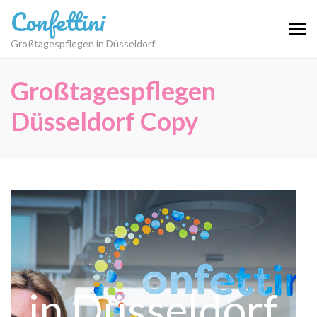
Zum
Confettini
Inhalt
springen
Großtagespflegen in Düsseldorf
(Eingabetaste
drücken)
Großtagespflegen
Düsseldorf Copy
in Düsseldorf