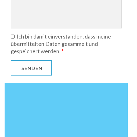
Ich bin damit einverstanden, dass meine
übermittelten Daten gesammelt und
gespeichert werden.
*
SENDEN
Rituale helfen Kindern bei der Ablösung vom
Elternteil und bei der Öffnung für neue
Bezugspersonen. Sie gewährleisten einen
harmonischen Übergang vom Elternhaus ins Haus
der Tagesmutter und verdeutlichen die Regeln und
Normen einer Gruppe.